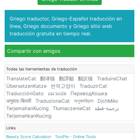
Griego traductor, Griego-Español traducción en
línea, Griego documento y Griego sitio web
traducción gratuita en tiempo real.
Compartir con amigos
Todas las herramientas de traducción
TranslateCat
翻译猫
翻譯貓
翻訳猫
TraduireChat
ÜbersetzenKatze
번역고양이
TraduzirCat
TraducciónGato
แมวแปล
ПереводКошка
अनुवाद-बिल्ली
TraduzioneCat
অনুবাদবিড়াল
DịchMèo
TerjemahanKucing
TłumaczenieCat
ترجمة-قطة
TerjemahkanKucing
Links
Beauty Score Calculator
ToolPie - Online Tools