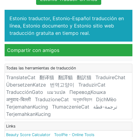
Estonio traductor, Estonio-Español traducción en
línea, Estonio documento y Estonio sitio web
traducción gratuita en tiempo real.
Compartir con amigos
Todas las herramientas de traducción
TranslateCat
翻译猫
翻譯貓
翻訳猫
TraduireChat
ÜbersetzenKatze
번역고양이
TraduzirCat
TraducciónGato
แมวแปล
ПереводКошка
अनुवाद-बिल्ली
TraduzioneCat
অনুবাদবিড়াল
DịchMèo
TerjemahanKucing
TłumaczenieCat
ترجمة-قطة
TerjemahkanKucing
Links
Beauty Score Calculator
ToolPie - Online Tools