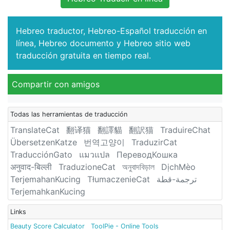
Hebreo traductor, Hebreo-Español traducción en
línea, Hebreo documento y Hebreo sitio web
traducción gratuita en tiempo real.
Compartir con amigos
Todas las herramientas de traducción
TranslateCat
翻译猫
翻譯貓
翻訳猫
TraduireChat
ÜbersetzenKatze
번역고양이
TraduzirCat
TraducciónGato
แมวแปล
ПереводКошка
अनुवाद-बिल्ली
TraduzioneCat
অনুবাদবিড়াল
DịchMèo
TerjemahanKucing
TłumaczenieCat
ترجمة-قطة
TerjemahkanKucing
Links
Beauty Score Calculator
ToolPie - Online Tools