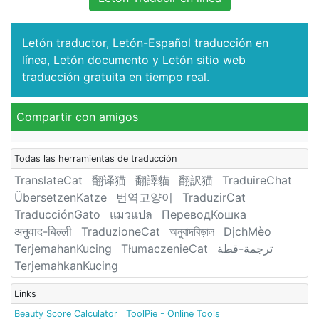
Letón traductor, Letón-Español traducción en
línea, Letón documento y Letón sitio web
traducción gratuita en tiempo real.
Compartir con amigos
Todas las herramientas de traducción
TranslateCat
翻译猫
翻譯貓
翻訳猫
TraduireChat
ÜbersetzenKatze
번역고양이
TraduzirCat
TraducciónGato
แมวแปล
ПереводКошка
अनुवाद-बिल्ली
TraduzioneCat
অনুবাদবিড়াল
DịchMèo
TerjemahanKucing
TłumaczenieCat
ترجمة-قطة
TerjemahkanKucing
Links
Beauty Score Calculator
ToolPie - Online Tools