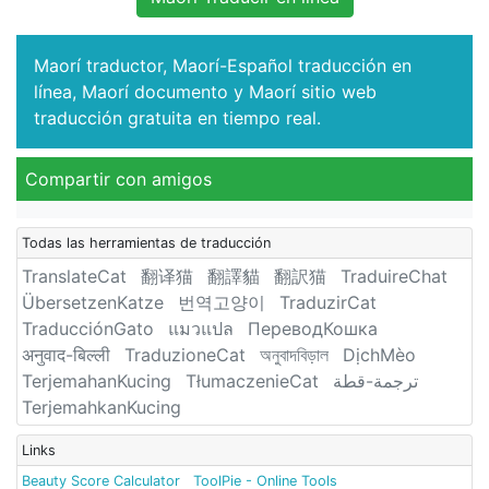
Maorí traductor, Maorí-Español traducción en
línea, Maorí documento y Maorí sitio web
traducción gratuita en tiempo real.
Compartir con amigos
Todas las herramientas de traducción
TranslateCat
翻译猫
翻譯貓
翻訳猫
TraduireChat
ÜbersetzenKatze
번역고양이
TraduzirCat
TraducciónGato
แมวแปล
ПереводКошка
अनुवाद-बिल्ली
TraduzioneCat
অনুবাদবিড়াল
DịchMèo
TerjemahanKucing
TłumaczenieCat
ترجمة-قطة
TerjemahkanKucing
Links
Beauty Score Calculator
ToolPie - Online Tools