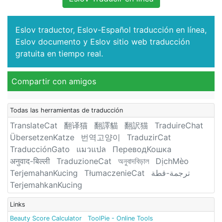
Eslov traductor, Eslov-Español traducción en línea,
Eslov documento y Eslov sitio web traducción
gratuita en tiempo real.
Compartir con amigos
Todas las herramientas de traducción
TranslateCat
翻译猫
翻譯貓
翻訳猫
TraduireChat
ÜbersetzenKatze
번역고양이
TraduzirCat
TraducciónGato
แมวแปล
ПереводКошка
अनुवाद-बिल्ली
TraduzioneCat
অনুবাদবিড়াল
DịchMèo
TerjemahanKucing
TłumaczenieCat
ترجمة-قطة
TerjemahkanKucing
Links
Beauty Score Calculator
ToolPie - Online Tools