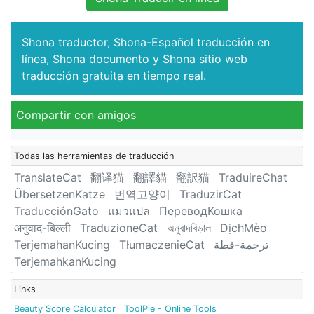
Shona traductor, Shona-Español traducción en
línea, Shona documento y Shona sitio web
traducción gratuita en tiempo real.
Compartir con amigos
Todas las herramientas de traducción
TranslateCat
翻译猫
翻譯貓
翻訳猫
TraduireChat
ÜbersetzenKatze
번역고양이
TraduzirCat
TraducciónGato
แมวแปล
ПереводКошка
अनुवाद-बिल्ली
TraduzioneCat
অনুবাদবিড়াল
DịchMèo
TerjemahanKucing
TłumaczenieCat
ترجمة-قطة
TerjemahkanKucing
Links
Beauty Score Calculator
ToolPie - Online Tools