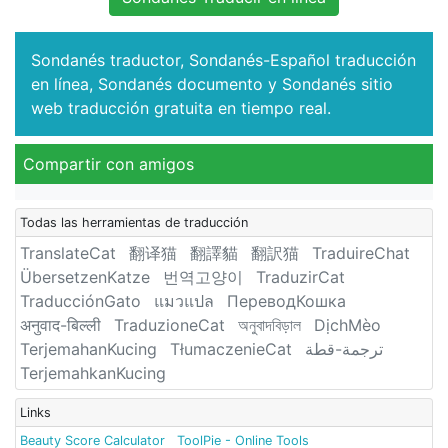
Sondanés traductor, Sondanés-Español traducción
en línea, Sondanés documento y Sondanés sitio
web traducción gratuita en tiempo real.
Compartir con amigos
Todas las herramientas de traducción
TranslateCat
翻译猫
翻譯貓
翻訳猫
TraduireChat
ÜbersetzenKatze
번역고양이
TraduzirCat
TraducciónGato
แมวแปล
ПереводКошка
अनुवाद-बिल्ली
TraduzioneCat
অনুবাদবিড়াল
DịchMèo
TerjemahanKucing
TłumaczenieCat
ترجمة-قطة
TerjemahkanKucing
Links
Beauty Score Calculator
ToolPie - Online Tools