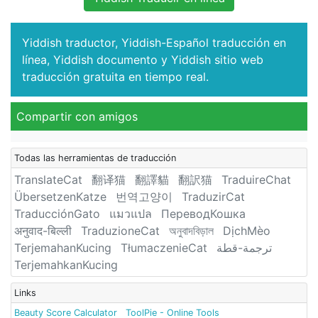
Yiddish traductor, Yiddish-Español traducción en
línea, Yiddish documento y Yiddish sitio web
traducción gratuita en tiempo real.
Compartir con amigos
Todas las herramientas de traducción
TranslateCat
翻译猫
翻譯貓
翻訳猫
TraduireChat
ÜbersetzenKatze
번역고양이
TraduzirCat
TraducciónGato
แมวแปล
ПереводКошка
अनुवाद-बिल्ली
TraduzioneCat
অনুবাদবিড়াল
DịchMèo
TerjemahanKucing
TłumaczenieCat
ترجمة-قطة
TerjemahkanKucing
Links
Beauty Score Calculator
ToolPie - Online Tools